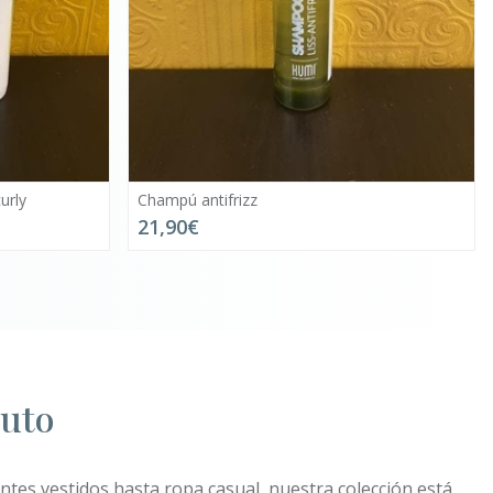
Champú matiz rubios
26,90€
outo
ntes vestidos hasta ropa casual, nuestra colección está