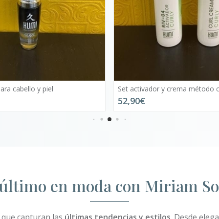
 y crema método curly
Champú antifrizz
21,90€
último en moda con Miriam S
 que capturan las
últimas tendencias y estilos
. Desde elega