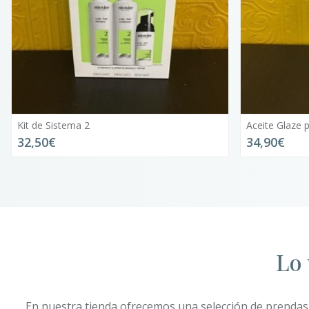
Aceite Glaze para cabello y piel
Set activador
34,90€
52,90€
Lo 
En nuestra tienda ofrecemos una selección de prendas