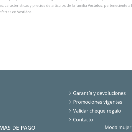
, características y precios de artículos de la familia
Vestidos
, perteneciente a 
ofertas en
Vestidos
.
Garantía y devoluciones
Promociones vigentes
Validar cheque regalo
Contacto
MAS DE PAGO
Moda mujer